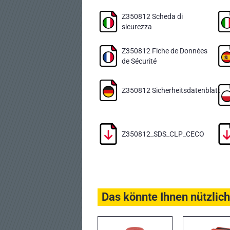
Z350812 Scheda di
sicurezza
Z350812 Fiche de Données
de Sécurité
Z350812 Sicherheitsdatenblatt
Z350812_SDS_CLP_CECO
Das könnte Ihnen nützlich