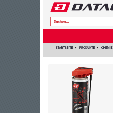
text.skipToContent
text.skipToNavigation
STARTSEITE
PRODUKTE
CHEMIE