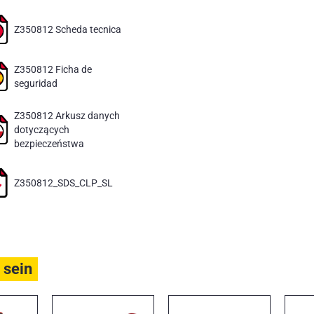
Z350812 Scheda tecnica
Z350812 Ficha de
seguridad
Z350812 Arkusz danych
dotyczących
bezpieczeństwa
Z350812_SDS_CLP_SL
 sein