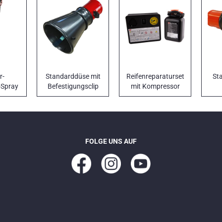
r-
Standarddüse mit
Reifenreparaturset
St
-Spray
Befestigungsclip
mit Kompressor
en
und Dichtmittel
FOLGE UNS AUF