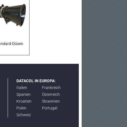
andard-Düsen
DATACOL IN EUROPA:
Italien
Frankreich
Spanien
Österreich
Kroatien
Slowenien
Polen
Portugal
Schweiz