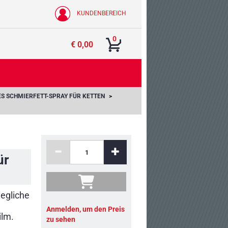
KUNDENBEREICH
0
€ 0,00
S SCHMIERFETT-SPRAY FÜR KETTEN
ür
wegliche
Anmelden, um den Preis
ilm.
zu sehen