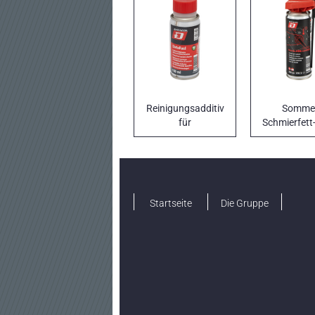
Reinigungsadditiv
Somme
für
Schmierfett
Motorradbrennstoffsystem
für Kett
DATABIKE FUEL
Startseite
Die Gruppe