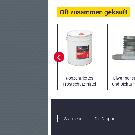
Oft zusammen gekauft
Konzentriertes
Ölwannenst
Frostschutzmittel
und Dichtun
und Kühlmittel mit
Si-OAT
Startseite
Die Gruppe