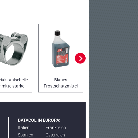
ialstahlschelle
Blaues
Pickelstiel
r mittelstarke
Frostschutzmittel
Klemmung
für Kühlkreisläufe
DATACOL IN EUROPA:
Italien
Frankreich
Spanien
Österreich