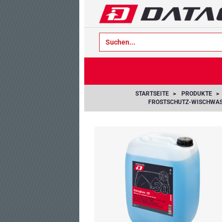
text.skipToContent
text.skipToNavigation
STARTSEITE
PRODUKTE
FROSTSCHUTZ-WISCHWAS