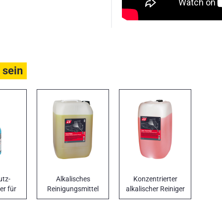
 sein
utz-
Alkalisches
Konzentrierter
r für
Reinigungsmittel
alkalischer Reiniger
.
für empfindliche
mit Aktivschaum
Oberflächen TRUCK
SUPER TRUCK
WASH
WASH