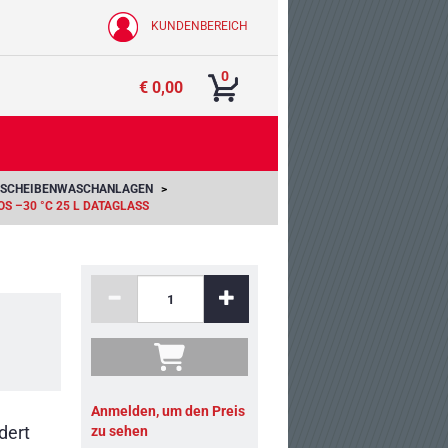
KUNDENBEREICH
0
€ 0,00
D SCHEIBENWASCHANLAGEN
 –30 °C 25 L DATAGLASS
Anmelden, um den Preis
dert
zu sehen