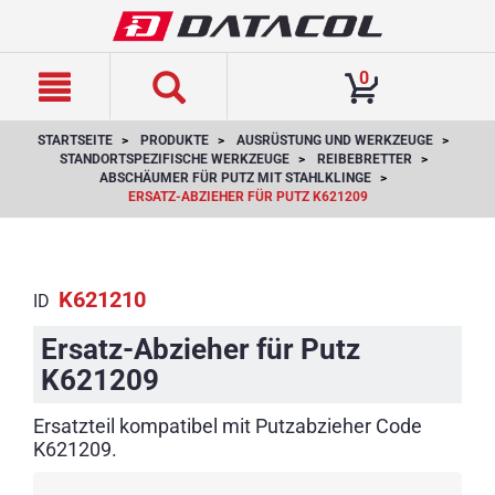
text.skipToContent
text.skipToNavigation
0
STARTSEITE
PRODUKTE
AUSRÜSTUNG UND WERKZEUGE
STANDORTSPEZIFISCHE WERKZEUGE
REIBEBRETTER
ABSCHÄUMER FÜR PUTZ MIT STAHLKLINGE
ERSATZ-ABZIEHER FÜR PUTZ K621209
K621210
ID
Ersatz-Abzieher für Putz
K621209
Ersatzteil kompatibel mit Putzabzieher Code
K621209.