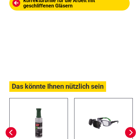
Korrekturbrille für die Arbeit mit
geschliffenen Gläsern
Das könnte Ihnen nützlich sein