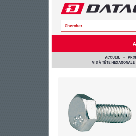
text.skipToContent
text.skipToNavigation
A
ACCUEIL
PRO
VIS À TÊTE HEXAGONALE 