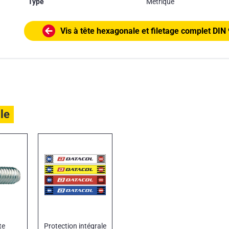
Type
Métrique
Vis à tête hexagonale et filetage complet DIN
ile
te
Protection intégrale