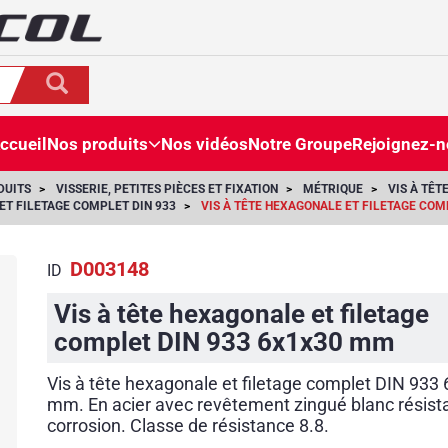
ccueil
Nos produits
Nos vidéos
Notre Groupe
Rejoignez-
DUITS
VISSERIE, PETITES PIÈCES ET FIXATION
MÉTRIQUE
VIS À TÊT
ET FILETAGE COMPLET DIN 933
VIS À TÊTE HEXAGONALE ET FILETAGE COM
D003148
ID
Vis à tête hexagonale et filetage
complet DIN 933 6x1x30 mm
Vis à tête hexagonale et filetage complet DIN 933
mm. En acier avec revêtement zingué blanc résista
corrosion. Classe de résistance 8.8.