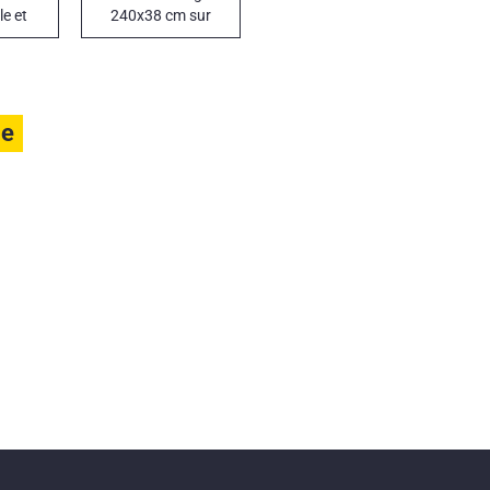
e et
240x38 cm sur
mplet
mesure pour les
3
traverses de
camions et de
remorques
le