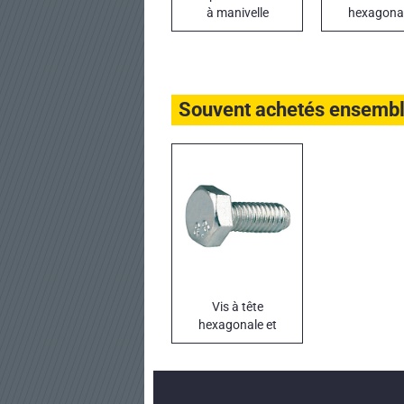
à manivelle
hexagonal
filetage co
DIN 93
Souvent achetés ensemb
Vis à tête
hexagonale et
filetage complet
DIN 933