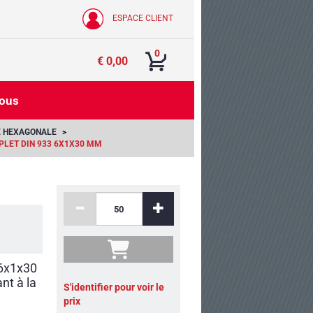
ESPACE CLIENT
0
€ 0,00
nous
E HEXAGONALE
PLET DIN 933 6X1X30 MM
 6x1x30
nt à la
S'identifier pour voir le
prix