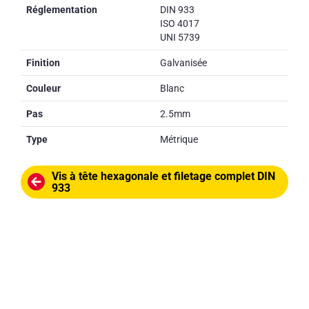
Réglementation
DIN 933
ISO 4017
UNI 5739
Finition
Galvanisée
Couleur
Blanc
Pas
2.5mm
Type
Métrique
Vis à tête hexagonale et filetage complet DIN
933