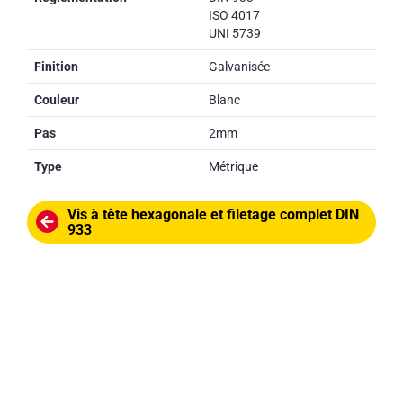
ISO 4017
UNI 5739
Finition
Galvanisée
Couleur
Blanc
Pas
2mm
Type
Métrique
Vis à tête hexagonale et filetage complet DIN
933