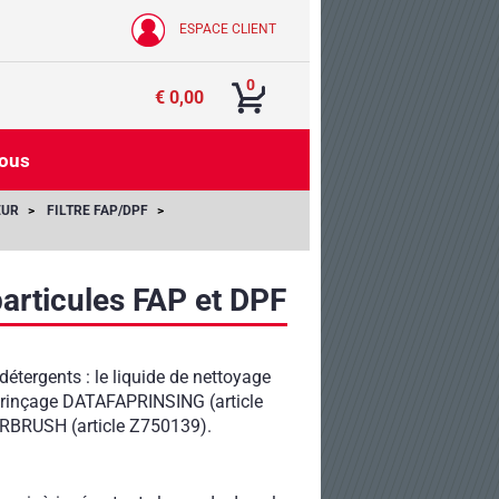
ESPACE CLIENT
0
€ 0,00
nous
EUR
FILTRE FAP/DPF
 particules FAP et DPF
Z350315
Z350314
étergents : le liquide de nettoyage
 rinçage DATAFAPRINSING (article
AIRBRUSH (article Z750139).