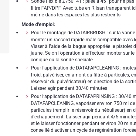
Sonde flexible Z750141 : pliée à 45° pour ne pas 
filtre FAP/DPF. Avec tube en Rilsan transparent id
même dans les espaces les plus restreints
Mode d'emploi:
Pour le montage de DATAIRBRUSH : sur la vanne à 
monter un raccord rapide mâle compatible avec le 
Visser à l’aide de la bague appropriée le pistolet d
jaune. Selon l’opération à effectuer, monter sur le 
conique ou la sonde spéciale
Pour l’application de DATAFAPCLEANING : moteu
froid, pulvériser, en amont du filtre à particules, 
réservoir du pulvérisateur) en direction de la so
Laisser agir pendant 30/40 minutes
Pour l’application de DATAFAPRINSING : 30/40 mi
DATAFAPCLEANING, vaporiser environ 750 ml de d
particules (remplir le réservoir du nébuliseur) en 
d’échappement. Laisser agir pendant 4/5 minutes,
et le laisser fonctionner pendant environ 20 minutes
conseillé d’activer un cycle de régénération forcée 