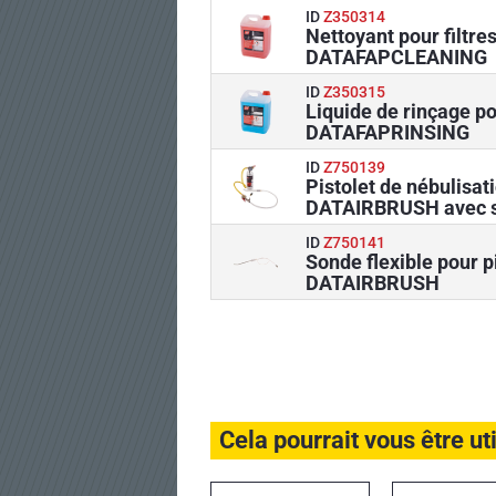
ID
Z350314
Nettoyant pour filtre
DATAFAPCLEANING
ID
Z350315
Liquide de rinçage po
DATAFAPRINSING
ID
Z750139
Pistolet de nébulisat
DATAIRBRUSH avec 
ID
Z750141
Sonde flexible pour p
DATAIRBRUSH
Cela pourrait vous être ut