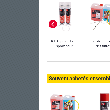
Kit de produits en
Kit de nett
spray pour
des filtre
nettoyage des
particules F
filtres FAP - DPF
DPF
Souvent achetés ensemb