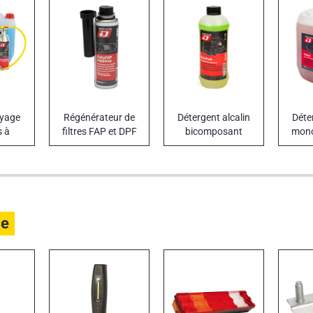
oyage
Régénérateur de
Détergent alcalin
Déte
s à
filtres FAP et DPF
bicomposant
mon
AP et
DATAFAP ADDITIVE
DATAFLASH
le