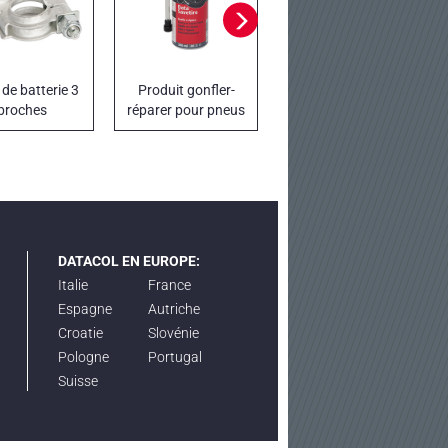
 de batterie 3
Produit gonfler-
Régénérateur de
broches
réparer pour pneus
filtres FAP et DPF
de voitures
DATAFAP ADDITIVE
DATACOL EN EUROPE:
Italie
France
Espagne
Autriche
Croatie
Slovénie
Pologne
Portugal
Suisse