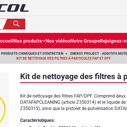
ccueil
Nos produits
Nos vidéos
Notre Groupe
Rejoignez-
PRODUITS CHIMIQUES ET D'ENTRETIEN
ENERGY PROJECT - ADDITIFS MOT
KIT DE NETTOYAGE DES FILTRES À PARTICULES FAP ET DPF
Kit de nettoyage des filtres à
Z750139
Kit de nettoyage des filtres FAP/DPF. Comprend deux d
DATAFAPCLEANING (article Z350314) et le liquide de
Z350315), ainsi que le pistolet de pulvérisation DAT
Caractéristiques: