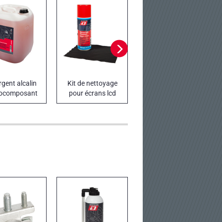
rgent alcalin
Kit de nettoyage
Détergent alcalin
ocomposant
pour écrans lcd
concentré à
PULIDAT
mousse active
SUPER TRUCK
WASH