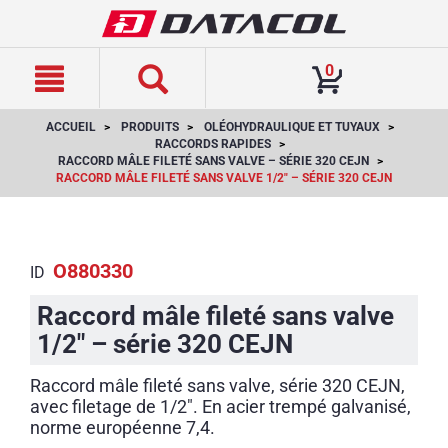
text.skipToContent
text.skipToNavigation
0
ACCUEIL
PRODUITS
OLÉOHYDRAULIQUE ET TUYAUX
RACCORDS RAPIDES
RACCORD MÂLE FILETÉ SANS VALVE – SÉRIE 320 CEJN
RACCORD MÂLE FILETÉ SANS VALVE 1/2" – SÉRIE 320 CEJN
O880330
ID
Raccord mâle fileté sans valve
1/2" – série 320 CEJN
Raccord mâle fileté sans valve, série 320 CEJN,
avec filetage de 1/2". En acier trempé galvanisé,
norme européenne 7,4.