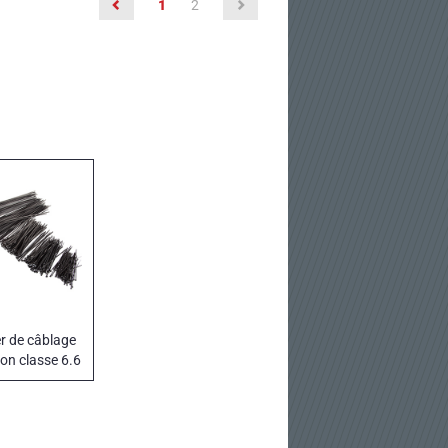
(current)
1
2
er de câblage
lon classe 6.6
noir