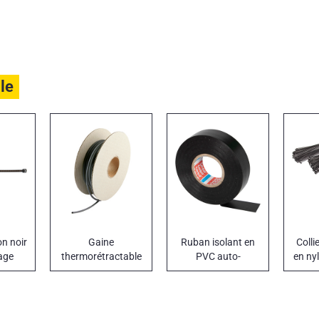
ile
on noir
Gaine
Ruban isolant en
Colli
age
thermorétractable
PVC auto-
en ny
en bobine
extinguible