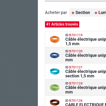
Acheter par
Section
Lum
41 Articles trouvés
ID
B701119
Câble électrique uni
1,5 mm
ID
B701120
Câble électrique unip
mm
ID
B701121
Câble électrique uni
section 1,5 mm
ID
B701124
Câble électrique unip
mm
ID
B701126
CABLE ELECTRIQUE