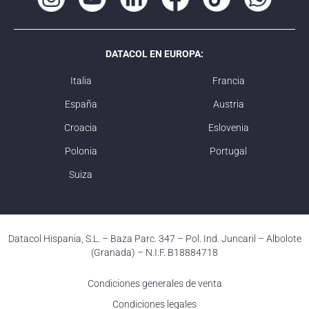
DATACOL EN EUROPA:
Italia
Francia
España
Austria
Croacia
Eslovenia
Polonia
Portugal
Suiza
Datacol Hispania, S.L. – Baza Parc. 347 – Pol. Ind. Juncaril – Albolote
(Granada) – N.I.F. B18884718
Condiciones generales de venta
Condiciones legales