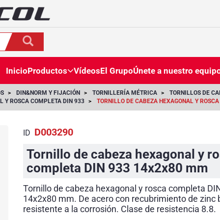
Inicio
Productos
Vídeos
El Grupo
Únete a nuestro equip
OS
DIN&NORM Y FIJACIÓN
TORNILLERÍA MÉTRICA
TORNILLOS DE C
L Y ROSCA COMPLETA DIN 933
TORNILLO DE CABEZA HEXAGONAL Y ROSCA
D003290
ID
Tornillo de cabeza hexagonal y r
completa DIN 933 14x2x80 mm
Tornillo de cabeza hexagonal y rosca completa DI
14x2x80 mm. De acero con recubrimiento de zinc 
resistente a la corrosión. Clase de resistencia 8.8.