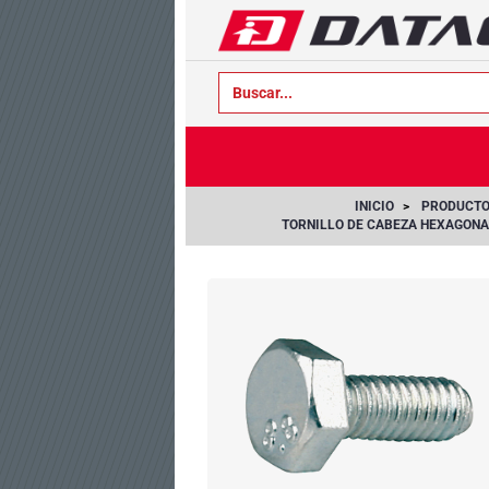
text.skipToContent
text.skipToNavigation
INICIO
PRODUCT
TORNILLO DE CABEZA HEXAGONA