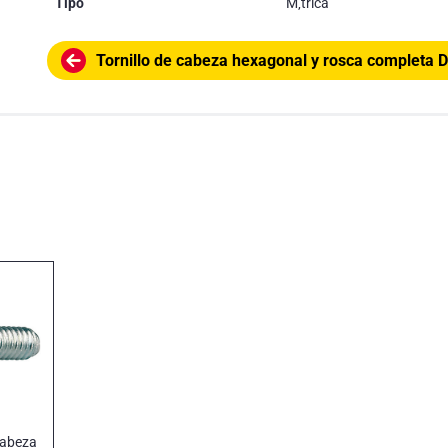
Tipo
M‚trica
Tornillo de cabeza hexagonal y rosca completa 
cabeza