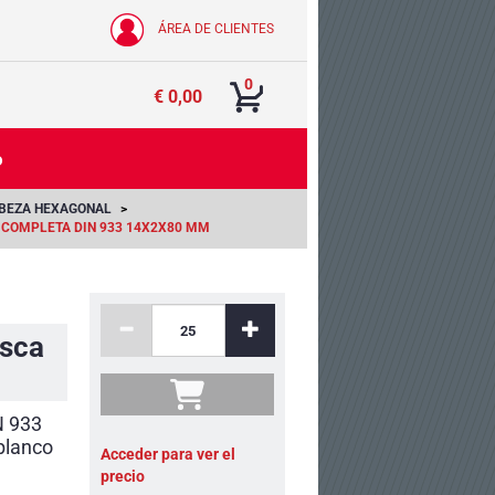
ÁREA DE CLIENTES
0
€ 0,00
o
ABEZA HEXAGONAL
 COMPLETA DIN 933 14X2X80 MM
osca
N 933
blanco
Acceder para ver el
precio