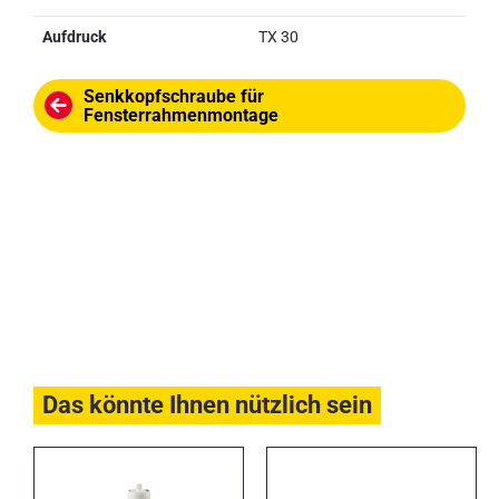
Aufdruck
TX 30
Senkkopfschraube für
Fensterrahmenmontage
Das könnte Ihnen nützlich sein