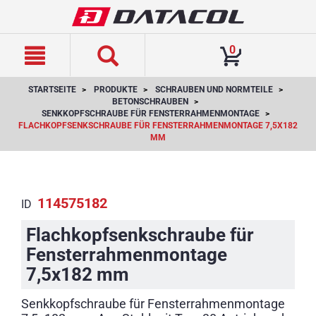
text.skipToContent
text.skipToNavigation
0
STARTSEITE
PRODUKTE
SCHRAUBEN UND NORMTEILE
BETONSCHRAUBEN
SENKKOPFSCHRAUBE FÜR FENSTERRAHMENMONTAGE
FLACHKOPFSENKSCHRAUBE FÜR FENSTERRAHMENMONTAGE 7,5X182
MM
114575182
ID
Flachkopfsenkschraube für
Fensterrahmenmontage
7,5x182 mm
Senkkopfschraube für Fensterrahmenmontage