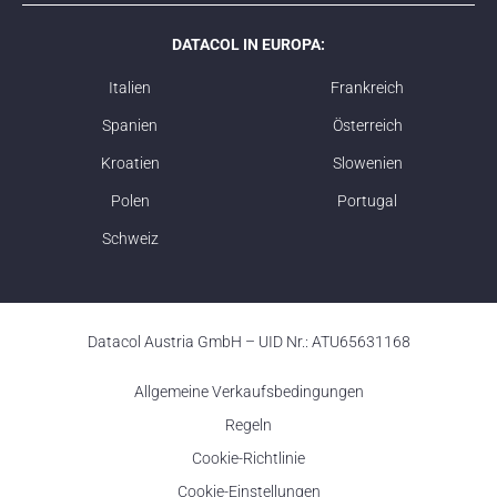
DATACOL IN EUROPA:
Italien
Frankreich
Spanien
Österreich
Kroatien
Slowenien
Polen
Portugal
Schweiz
Datacol Austria GmbH – UID Nr.: ATU65631168
Allgemeine Verkaufsbedingungen
Regeln
Cookie-Richtlinie
Cookie-Einstellungen