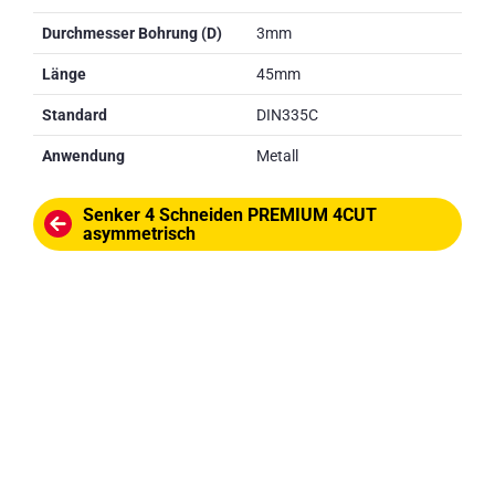
Durchmesser Bohrung (D)
3mm
Länge
45mm
Standard
DIN335C
Anwendung
Metall
Senker 4 Schneiden PREMIUM 4CUT
asymmetrisch