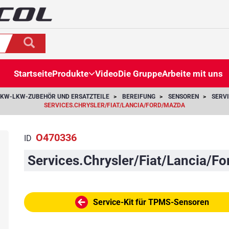
Startseite
Produkte
Video
Die Gruppe
Arbeite mit uns
KW-LKW-ZUBEHÖR UND ERSATZTEILE
BEREIFUNG
SENSOREN
SERV
SERVICES.CHRYSLER/FIAT/LANCIA/FORD/MAZDA
O470336
ID
Services.Chrysler/Fiat/Lancia/F
Service-Kit für TPMS-Sensoren