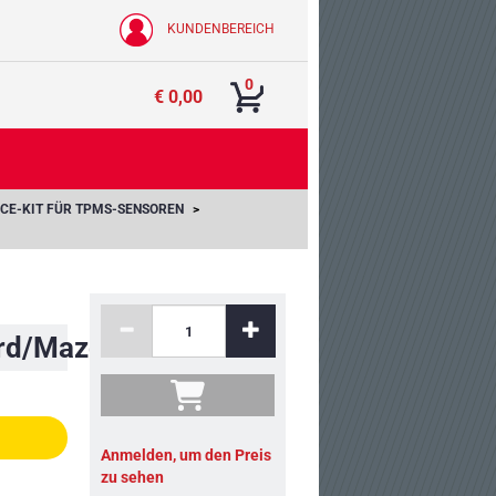
KUNDENBEREICH
0
€ 0,00
ICE-KIT FÜR TPMS-SENSOREN
ord/Mazda
Anmelden, um den Preis
zu sehen