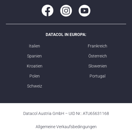
DATACOL IN EUROPA:
Italien
Frankreich
Spanien
Österreich
Kroatien
Slowenien
Polen
Portugal
Schweiz
Datacol Austria GmbH – UID Nr.: ATU65631168
Allgemeine Verkaufsbedingungen