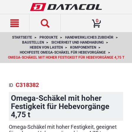
text.skipToContent
text.skipToNavigation
0
STARTSEITE
PRODUKTE
HANDWERKLICHES ZUBEHÖR
BAUSTELLEN
SICHERHEIT UND HANDHABUNG
HEBEN VON LASTEN
KOMPONENTEN
HOCHFESTE OMEGA-SCHÄKEL FÜR HEBEVORGÄNGE
OMEGA-SCHÄKEL MIT HOHER FESTIGKEIT FÜR HEBEVORGÄNGE 4,75 T
C318382
ID
Omega-Schäkel mit hoher
Festigkeit für Hebevorgänge
4,75 t
Omega-Schäkel mit hoher Festigkeit, geeignet