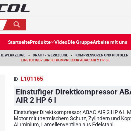
Startseite
Produkte
Video
Die Gruppe
Arbeite mit uns
CHE WERKZEUGE
DRAHT - WERKZEUGE
KOMPRESSOREN UND PISTOLEN
EINSTUFIGER DIREKTKOMPRESSOR ABAC AIR 2 HP 6 L
L101165
ID
Einstufiger Direktkompressor A
AIR 2 HP 6 l
Einstufiger Direktkompressor ABAC AIR 2 HP 6 l. M
Motor mit thermischem Schutz, Zylindern und Kop
Aluminium, Lamellenventilen aus Edelstahl.