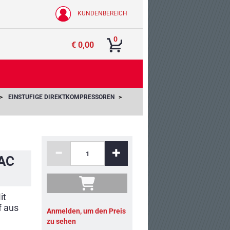
KUNDENBEREICH
0
€ 0,00
EINSTUFIGE DIREKTKOMPRESSOREN
BAC
it
f aus
Anmelden, um den Preis
zu sehen