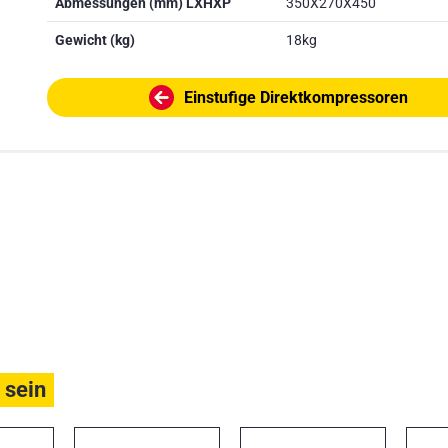
Abmessungen (mm) LXHXP
350X270X450
Gewicht (kg)
18kg
Einstufige Direktkompressoren
 sein