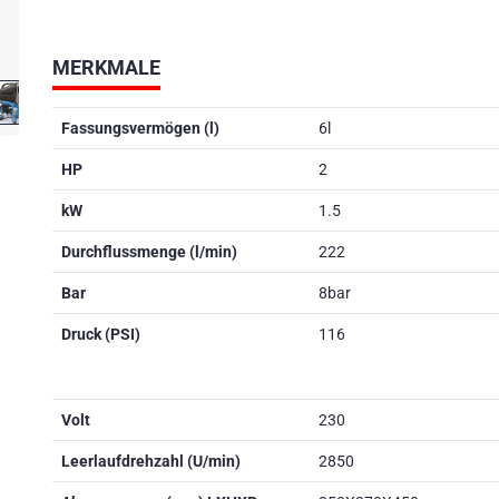
MERKMALE
Fassungsvermögen (l)
6l
HP
2
kW
1.5
Durchflussmenge (l/min)
222
Bar
8bar
Druck (PSI)
116
Volt
230
Leerlaufdrehzahl (U/min)
2850