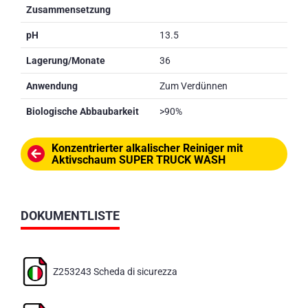
Zusammensetzung
pH
13.5
Lagerung/Monate
36
Anwendung
Zum Verdünnen
Biologische Abbaubarkeit
>90%
Konzentrierter alkalischer Reiniger mit
Aktivschaum SUPER TRUCK WASH
DOKUMENTLISTE
Z253243 Scheda di sicurezza