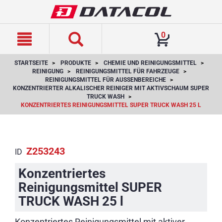
text.skipToContent
text.skipToNavigation
0
STARTSEITE
PRODUKTE
CHEMIE UND REINIGUNGSMITTEL
REINIGUNG
REINIGUNGSMITTEL FÜR FAHRZEUGE
REINIGUNGSMITTEL FÜR AUSSENBEREICHE
KONZENTRIERTER ALKALISCHER REINIGER MIT AKTIVSCHAUM SUPER
TRUCK WASH
KONZENTRIERTES REINIGUNGSMITTEL SUPER TRUCK WASH 25 L
Z253243
ID
Konzentriertes
Reinigungsmittel SUPER
TRUCK WASH 25 l
Konzentriertes Reinigungsmittel mit aktiver